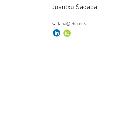
Juantxu Sádaba
sadaba@ehu.eus