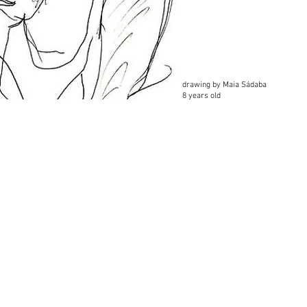
drawing by Maia Sádaba
8 years old